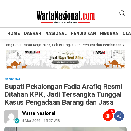
HOME
HOME
DAERAH
DAERAH
NASIONAL
NASIONAL
PENDIDIKAN
PENDIDIKAN
HIBURAN
HIBURAN
OL
OL
 Gelar Rapat Kerja 2026, Fokus Tingkatkan Prestasi dan Pembinaan Atlet Muda
NASIONAL
Bupati Pekalongan Fadia Arafiq Resmi
Ditahan KPK, Jadi Tersangka Tunggal
Kasus Pengadaan Barang dan Jasa
120
Warta Nasional
4 Mar 2026 - 15:27 WIB