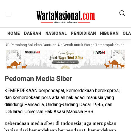
HOME
HOME
DAERAH
DAERAH
NASIONAL
NASIONAL
PENDIDIKAN
PENDIDIKAN
HIBURAN
HIBURAN
OL
OL
DPRD Pemalang Salurkan Bantuan Air Bersih untuk Warga Terdampak Kekeringan d
Pedoman Media Siber
KEMERDEKAAN berpendapat, kemerdekaan berekspresi,
dan kemerdekaan pers adalah hak asasi manusia yang
dilindungi Pancasila, Undang-Undang Dasar 1945, dan
Deklarasi Universal Hak Asasi Manusia PBB.
Keberadaan media siber di Indonesia juga merupakan
bagian dari kemerdekaan berpendapat, kemerdekaan