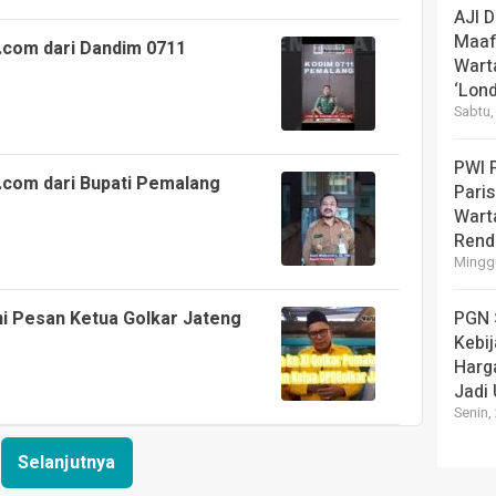
AJI 
Maaf
.com dari Dandim 0711
Wart
‘Lond
Sabtu,
PWI 
.com dari Bupati Pemalang
Pari
Warta
Rend
Minggu
PGN 
ni Pesan Ketua Golkar Jateng
Kebi
Harg
Jadi
Senin,
Selanjutnya