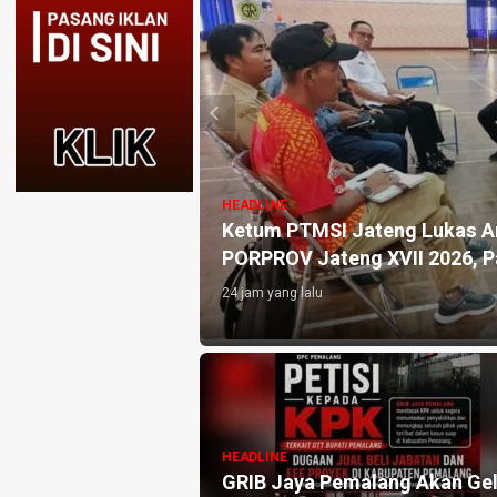
HEADLINE
Venue Tenis Meja
Dorong Potensi Lokal, Adity
Dorong UMKM Lokal
Pembukaan Kades Cup II Mand
4 hari yang lalu
gah Terima
HEADLINE
ademik Mahasiswa
DPC PDI Perjuangan Pemalan