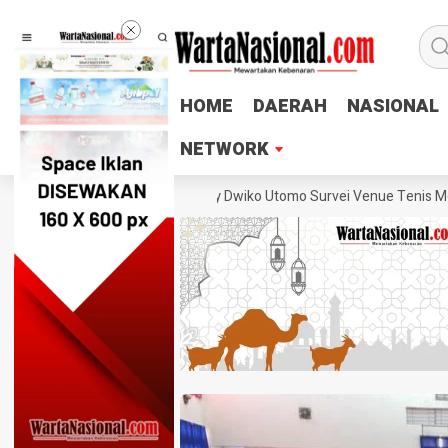
HOME
HOME
DAERAH
DAERAH
NASIONAL
NASIONAL
NETWORK
NETWORK
TMSI Jateng Lukas Arry Dwiko Utomo Survei Venue Tenis Meja PORPRO