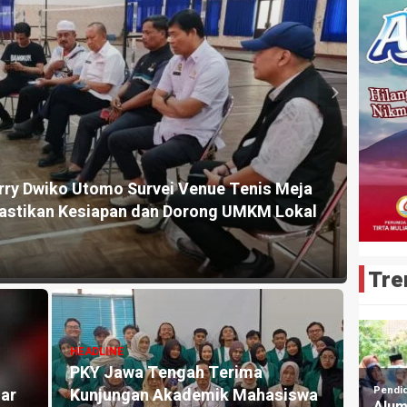
HEADLI
a Padmanaba Beri Dukungan Penuh pada
Ketum
iraja
PORPR
24 jam y
Tre
HEADLINE
KKN UIN Sunan Kalijaga dan
Ombah Indonesia Gelar
HEADLI
g
Workshop Budidaya Maggot
GRIB 