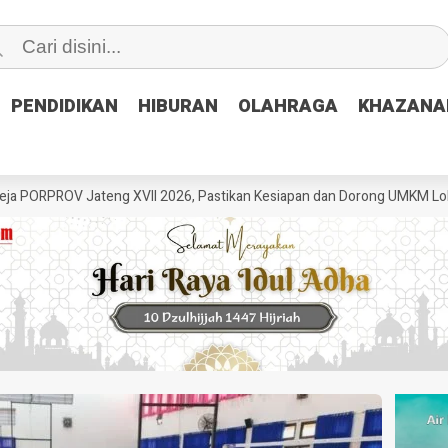
PENDIDIKAN
PENDIDIKAN
HIBURAN
HIBURAN
OLAHRAGA
OLAHRAGA
KHAZANA
KHAZANA
V Jateng XVII 2026, Pastikan Kesiapan dan Dorong UMKM Lokal
GRIB