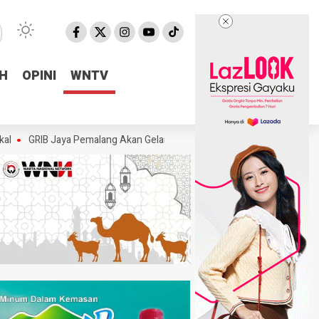
H
H
OPINI
OPINI
WNTV
WNTV
 Jaya Pemalang Akan Gelar Aksi, Desak KPK Tuntaskan Dugaan Korupsi 