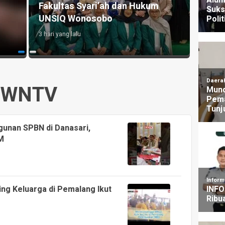
untuk Pengelolaan Sampah
Aksi,
i
Berkelanjutan di Cirebon
Dugaa
4 hari yang lalu
2 hari y
WNTV
unan SPBN di Danasari,
M
ing Keluarga di Pemalang Ikut