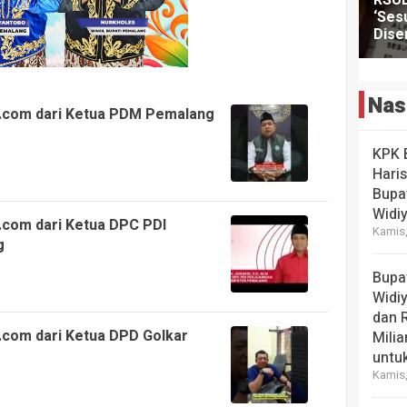
Nas
.com dari Ketua PDM Pemalang
KPK 
Hari
Bupa
Widi
.com dari Ketua DPC PDI
Kamis,
g
Bupa
Widi
dan 
.com dari Ketua DPD Golkar
Milia
untuk
Kamis,