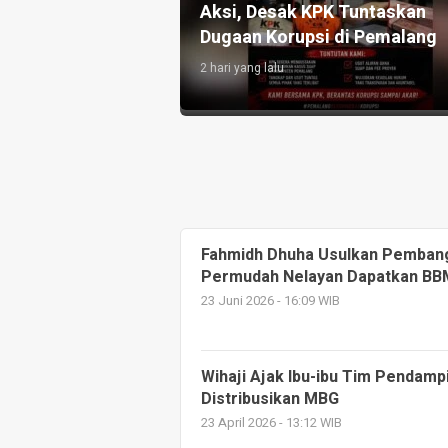
’ah dan Hukum
Gelar Musran dan Musanran
obo
Serentak di Moga dan Pulosar
4 hari yang lalu
Fahmidh Dhuha Usulkan Pembang
Permudah Nelayan Dapatkan BB
23 Juni 2026 - 16:09 WIB
Wihaji Ajak Ibu-ibu Tim Pendamp
Distribusikan MBG
23 April 2026 - 13:12 WIB