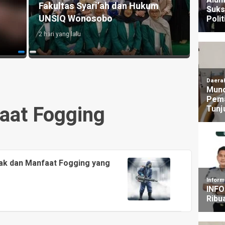
untuk Pengelolaan Sampah
Aksi,
i
Berkelanjutan di Cirebon
Dugaa
3 hari yang lalu
1 hari y
aat Fogging
pak dan Manfaat Fogging yang