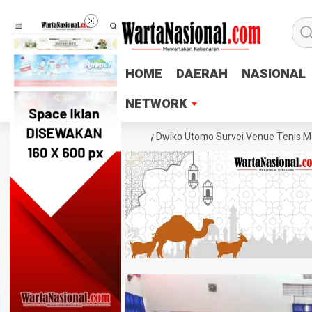
HOME
HOME
DAERAH
DAERAH
NASIONAL
NASIONAL
NETWORK
NETWORK
 PTMSI Jateng Lukas Arry Dwiko Utomo Survei Venue Tenis Meja PORPR