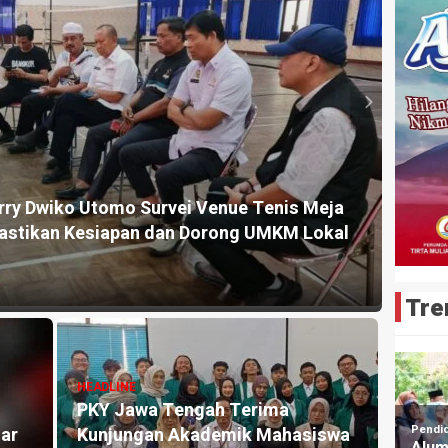
HEADLI
a Padmanaba Beri Dukungan Penuh pada
Ketum
iraja
PORPR
55 menit
Tre
HEADLINE
KKN UIN Sunan Kalijaga dan
Ombah Indonesia Gelar
HEADLI
g
Workshop Budidaya Maggot
GRIB 