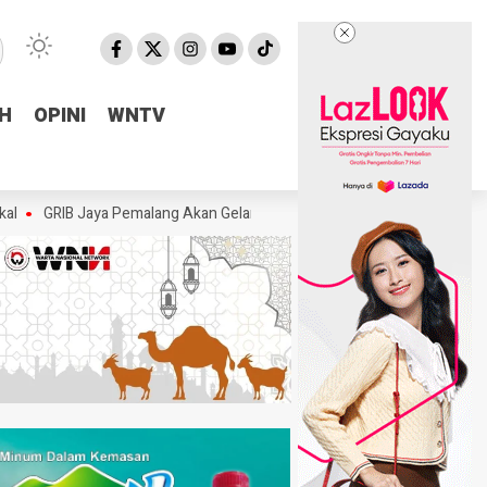
H
H
OPINI
OPINI
WNTV
WNTV
IB Jaya Pemalang Akan Gelar Aksi, Desak KPK Tuntaskan Dugaan Korups