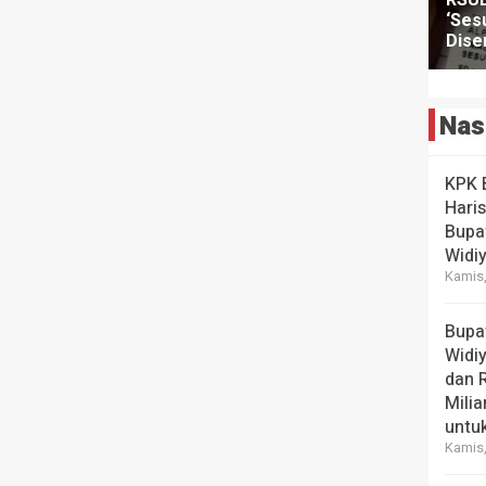
Nas
KPK 
Hari
Bupa
Widi
Kamis,
Bupa
Widi
dan 
Milia
untuk
Kamis,