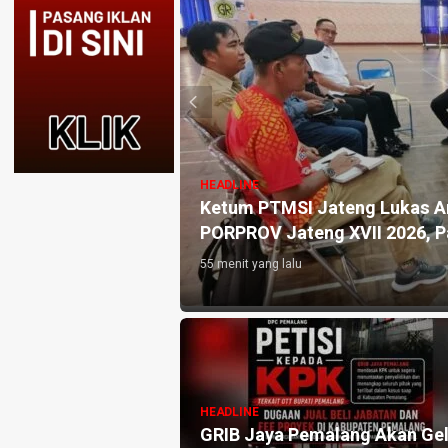
HEADLINE
Venue Tenis Meja
Dorong Potensi Lokal, Adity
Dorong UMKM Lokal
Pembukaan Kades Cup II Mand
3 hari yang lalu
gah Terima
HEADLINE
ademik Mahasiswa
DPC PDI Perjuangan Pemalan