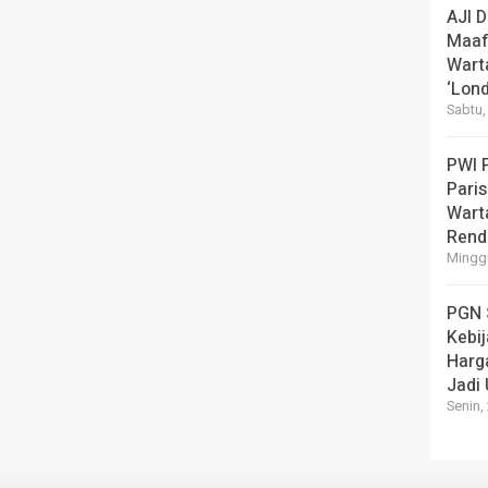
AJI 
Maaf
Wart
‘Lond
Sabtu,
PWI 
Pari
Warta
Rend
Minggu
PGN 
Kebi
Harg
Jadi
Senin,