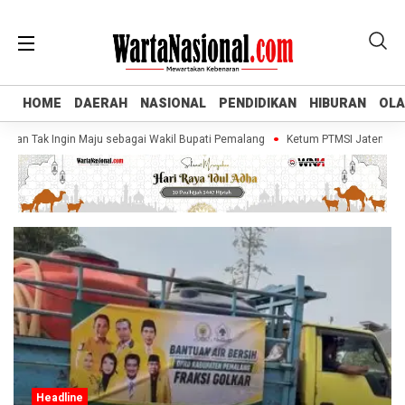
HOME
HOME
DAERAH
DAERAH
NASIONAL
NASIONAL
PENDIDIKAN
PENDIDIKAN
HIBURAN
HIBURAN
OL
OL
kan Tak Ingin Maju sebagai Wakil Bupati Pemalang
Ketum PTMSI Jateng Tinja
Headline