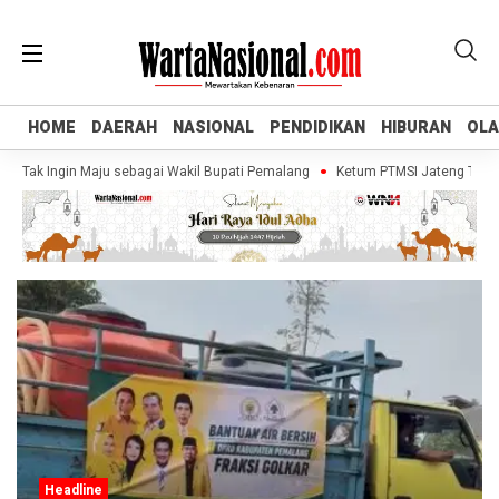
HOME
HOME
DAERAH
DAERAH
NASIONAL
NASIONAL
PENDIDIKAN
PENDIDIKAN
HIBURAN
HIBURAN
OL
OL
 Tak Ingin Maju sebagai Wakil Bupati Pemalang
Ketum PTMSI Jateng Tinjau V
Headline