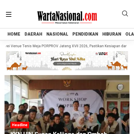
HOME
HOME
DAERAH
DAERAH
NASIONAL
NASIONAL
PENDIDIKAN
PENDIDIKAN
HIBURAN
HIBURAN
OL
OL
vei Venue Tenis Meja PORPROV Jateng XVII 2026, Pastikan Kesiapan dan Doro
Headline