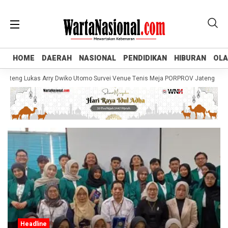
HOME
HOME
DAERAH
DAERAH
NASIONAL
NASIONAL
PENDIDIKAN
PENDIDIKAN
HIBURAN
HIBURAN
OL
OL
teng Lukas Arry Dwiko Utomo Survei Venue Tenis Meja PORPROV Jateng XVII 20
Headline