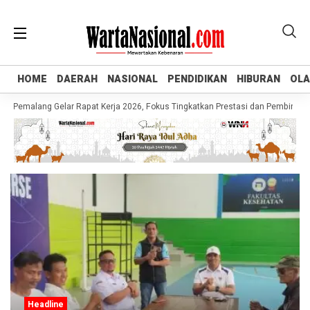
HOME
HOME
DAERAH
DAERAH
NASIONAL
NASIONAL
PENDIDIKAN
PENDIDIKAN
HIBURAN
HIBURAN
OL
OL
Pemalang Gelar Rapat Kerja 2026, Fokus Tingkatkan Prestasi dan Pembinaan At
Headline