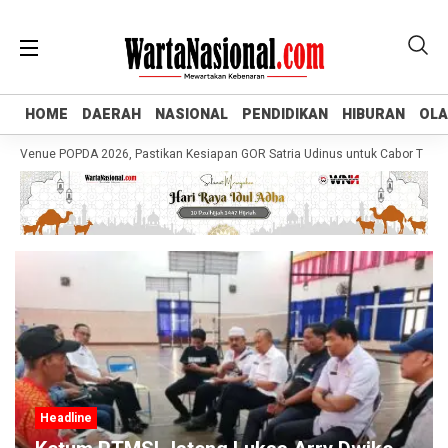
HOME
HOME
DAERAH
DAERAH
NASIONAL
NASIONAL
PENDIDIKAN
PENDIDIKAN
HIBURAN
HIBURAN
OL
OL
 Venue POPDA 2026, Pastikan Kesiapan GOR Satria Udinus untuk Cabor Tenis M
Headline