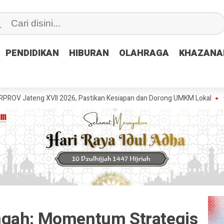
PENDIDIKAN
PENDIDIKAN
HIBURAN
HIBURAN
OLAHRAGA
OLAHRAGA
KHAZANA
KHAZANA
 XVII 2026, Pastikan Kesiapan dan Dorong UMKM Lokal
GRIB Jaya Pe
ngah: Momentum Strategis