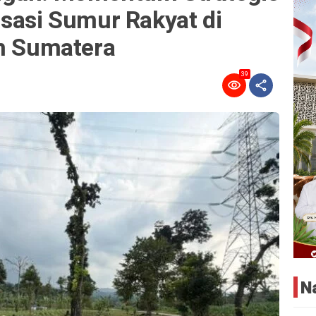
sasi Sumur Rakyat di
an Sumatera
39
N