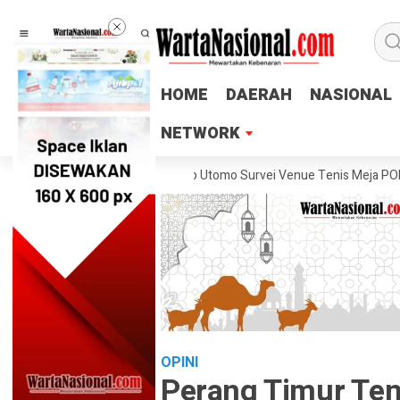
HOME
HOME
DAERAH
DAERAH
NASIONAL
NASIONAL
NETWORK
NETWORK
eng Lukas Arry Dwiko Utomo Survei Venue Tenis Meja PORPROV Jateng
OPINI
Perang Timur Te