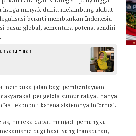
rupakan cadangan strategis—penyangga
ka harga minyak dunia melambung akibat
 legalisasi berarti membiarkan Indonesia
si pasar global, sementara potensi sendiri
.
n yang Hijrah
juga membuka jalan bagi pemberdayaan
, masyarakat pengelola sumur rakyat hanya
faat ekonomi karena sistemnya informal.
elas, mereka dapat menjadi pemangku
mekanisme bagi hasil yang transparan,