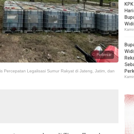
KPK
Hari
Bup
Widi
Kamis
Bup
Widi
Perbesar
Reka
Seba
Perk
 Percepatan Legalisasi Sumur Rakyat di Jateng, Jatim, dan
Kamis