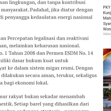
an lingkungan, dan tanpa kontribusi
PKY
masyarakat. Padahal, jika diatur dengan
Kun
adi penyangga kedaulatan energi nasional
Mah
Sya
Won
Selas
n Percepatan legalisasi dan reaktivasi
han, melainkan keharusan nasional.
. 1 Tahun 2008 dan Permen ESDM No. 14
iliki dasar hukum kuat untuk
at ke dalam sistem migas resmi. Dengan
a dilakukan secara aman, terukur, sekaligus
 bagi ekonomi lokal.
umur rakyat bukan sekadar menambah
tik. Setiap barel yang dihasilkan dari