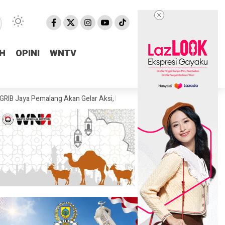
H
H
OPINI
OPINI
WNTV
WNTV
malang Akan Gelar Aksi, Desak KPK Tuntaskan Dugaan Korupsi di Pemal