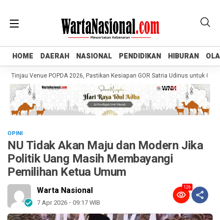
HOME
HOME
DAERAH
DAERAH
NASIONAL
NASIONAL
PENDIDIKAN
PENDIDIKAN
HIBURAN
HIBURAN
OL
OL
injau Venue POPDA 2026, Pastikan Kesiapan GOR Satria Udinus untuk Cabor Ten
OPINI
NU Tidak Akan Maju dan Modern Jika
Politik Uang Masih Membayangi
Pemilihan Ketua Umum
126
Warta Nasional
7 Apr 2026 - 09:17 WIB