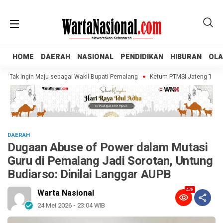
HOME
HOME
DAERAH
DAERAH
NASIONAL
NASIONAL
PENDIDIKAN
PENDIDIKAN
HIBURAN
HIBURAN
OL
OL
ak Ingin Maju sebagai Wakil Bupati Pemalang
Ketum PTMSI Jateng Tinjau Ven
DAERAH
Dugaan Abuse of Power dalam Mutasi
Guru di Pemalang Jadi Sorotan, Untung
Budiarso: Dinilai Langgar AUPB
428
Warta Nasional
24 Mei 2026 - 23:04 WIB