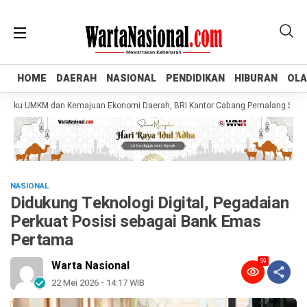
HOME
HOME
DAERAH
DAERAH
NASIONAL
NASIONAL
PENDIDIKAN
PENDIDIKAN
HIBURAN
HIBURAN
OL
OL
u UMKM dan Kemajuan Ekonomi Daerah, BRI Kantor Cabang Pemalang Salurkan KU
NASIONAL
Didukung Teknologi Digital, Pegadaian
Perkuat Posisi sebagai Bank Emas
Pertama
59
Warta Nasional
22 Mei 2026 - 14:17 WIB