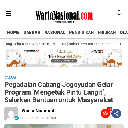
HOME
HOME
DAERAH
DAERAH
NASIONAL
NASIONAL
PENDIDIKAN
PENDIDIKAN
HIBURAN
HIBURAN
OL
OL
 Gelar Rapat Kerja 2026, Fokus Tingkatkan Prestasi dan Pembinaan Atlet Mud
DAERAH
Pegadaian Cabang Jogoyudan Gelar
Program ‘Mengetuk Pintu Langit’,
Salurkan Bantuan untuk Masyarakat
35
Warta Nasional
1 Jul 2026 - 10:38 WIB