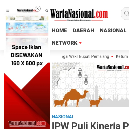
HOME
HOME
DAERAH
DAERAH
NASIONAL
NASIONAL
NETWORK
NETWORK
skan Tak Ingin Maju sebagai Wakil Bupati Pemalang
Ketum PTMSI Jaten
NASIONAL
IPW Puji Kinerja 