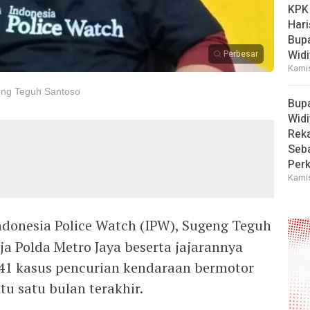
KPK
Hari
Bup
Widi
Perbesar
Kamis
eng Teguh Santoso
Bup
Widi
Reka
Seba
Perk
Kamis
ndonesia Police Watch (IPW), Sugeng Teguh
ja Polda Metro Jaya beserta jajarannya
41 kasus pencurian kendaraan bermotor
u satu bulan terakhir.