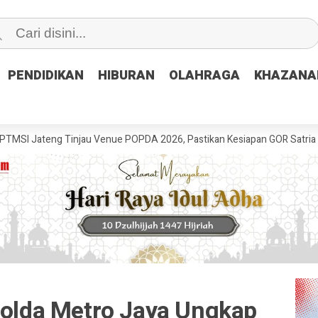
PENDIDIKAN
PENDIDIKAN
HIBURAN
HIBURAN
OLAHRAGA
OLAHRAGA
KHAZANA
KHAZANA
g Tinjau Venue POPDA 2026, Pastikan Kesiapan GOR Satria Udinus untu
Polda Metro Jaya Ungkap