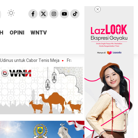
H
H
OPINI
OPINI
WNTV
WNTV
k Cabor Tenis Meja
Fraksi Golkar DPRD Pemalang Salurkan Bantuan Ai