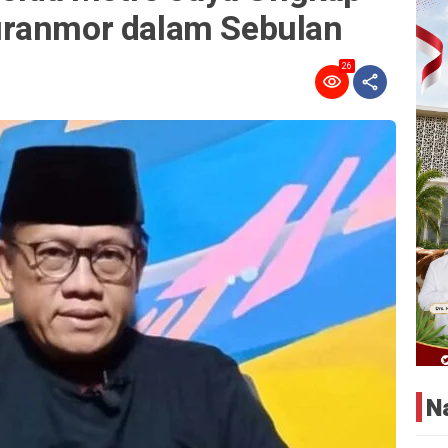
uranmor dalam Sebulan
26
N