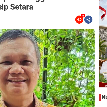
ip Setara
61
N