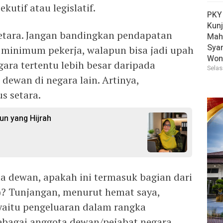
kutif atau legislatif.
PKY
Kun
etara. Jangan bandingkan pendapatan
Mah
Sya
minimum pekerja, walapun bisa jadi upah
Won
ara tertentu lebih besar daripada
Selas
dewan di negara lain. Artinya,
s setara.
n yang Hijrah
ta dewan, apakah ini termasuk bagian dari
)? Tunjangan, menurut hemat saya,
 yaitu pengeluaran dalam rangka
ebagai anggota dewan/pejabat negara.