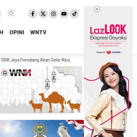
H
H
OPINI
OPINI
WNTV
WNTV
emalang Akan Gelar Aksi, Desak KPK Tuntaskan Dugaan Korupsi di Pema