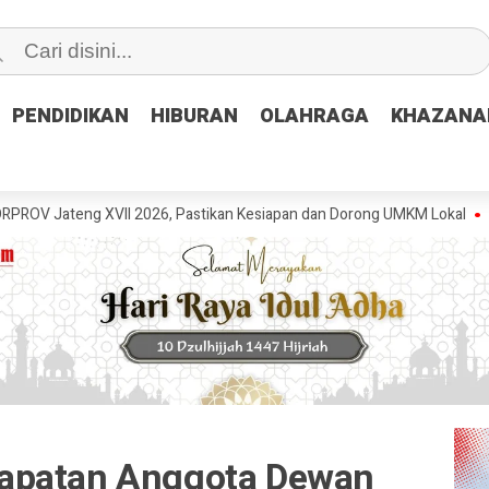
PENDIDIKAN
PENDIDIKAN
HIBURAN
HIBURAN
OLAHRAGA
OLAHRAGA
KHAZANA
KHAZANA
g XVII 2026, Pastikan Kesiapan dan Dorong UMKM Lokal
GRIB Jaya P
apatan Anggota Dewan