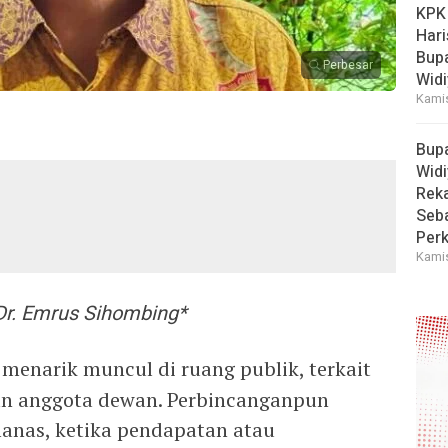
KPK
Hari
Bup
Perbesar
Widi
Kamis
Bup
Widi
Reka
Seba
Perk
Kamis
Dr. Emrus Sihombing*
 menarik muncul di ruang publik, terkait
n anggota dewan. Perbincanganpun
nas, ketika pendapatan atau