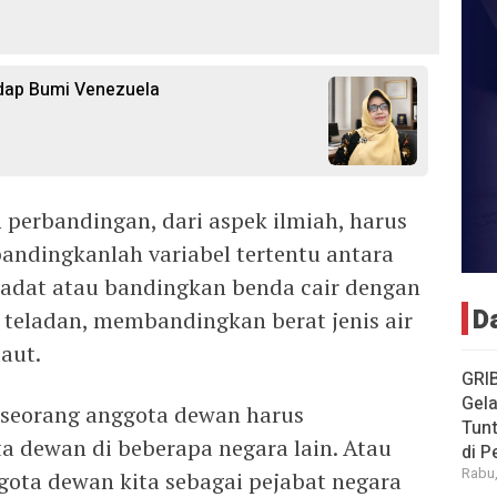
dap Bumi Venezuela
 perbandingan, dari aspek ilmiah, harus
bandingkanlah variabel tertentu antara
adat atau bandingkan benda cair dengan
D
i teladan, membandingkan berat jenis air
laut.
GRI
Gela
 seorang anggota dewan harus
Tun
 dewan di beberapa negara lain. Atau
di 
Rabu,
ota dewan kita sebagai pejabat negara