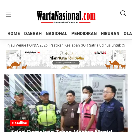
HOME
HOME
DAERAH
DAERAH
NASIONAL
NASIONAL
PENDIDIKAN
PENDIDIKAN
HIBURAN
HIBURAN
OL
OL
Tinjau Venue POPDA 2026, Pastikan Kesiapan GOR Satria Udinus untuk Cabor Te
Headline