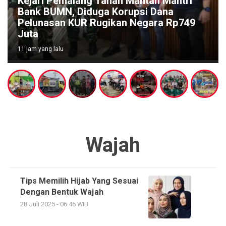
Ketum PTMSI Jateng Lukas Arry Dwiko
Utomo Survei Venue Tenis Meja
PORPROV Jateng XVII 2026, Pastikan
Kesiapan dan Dorong UMKM Lokal
2 hari yang lalu
Wajah
Tips Memilih Hijab Yang Sesuai
Dengan Bentuk Wajah
28 Juli 2025 - 06:46 WIB