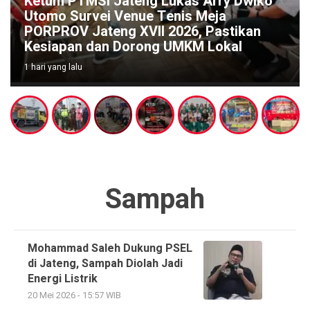
 PTMSI Jateng Lukas Arry Dwiko
 Survei Venue Tenis Meja
GRIB Jay
OV Jateng XVII 2026, Pastikan
Desak KP
pan dan Dorong UMKM Lokal
Pemalan
g lalu
2 hari yang lalu
Sampah
Mohammad Saleh Dukung PSEL
di Jateng, Sampah Diolah Jadi
Energi Listrik
20 Mei 2026 - 15:57 WIB