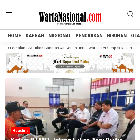
HOME
HOME
DAERAH
DAERAH
NASIONAL
NASIONAL
PENDIDIKAN
PENDIDIKAN
HIBURAN
HIBURAN
OL
OL
D Pemalang Salurkan Bantuan Air Bersih untuk Warga Terdampak Kekeringan di P
Headline