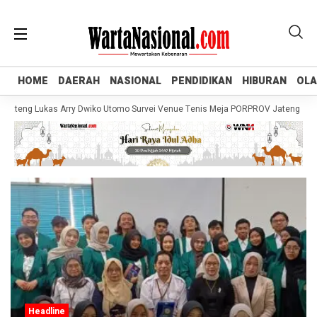
HOME
HOME
DAERAH
DAERAH
NASIONAL
NASIONAL
PENDIDIKAN
PENDIDIKAN
HIBURAN
HIBURAN
OL
OL
teng Lukas Arry Dwiko Utomo Survei Venue Tenis Meja PORPROV Jateng XVII 20
Headline