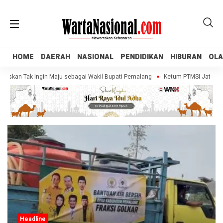
HOME
HOME
DAERAH
DAERAH
NASIONAL
NASIONAL
PENDIDIKAN
PENDIDIKAN
HIBURAN
HIBURAN
OL
OL
skan Tak Ingin Maju sebagai Wakil Bupati Pemalang
Ketum PTMSI Jateng Tinj
Headline