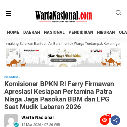
HOME
HOME
DAERAH
DAERAH
NASIONAL
NASIONAL
PENDIDIKAN
PENDIDIKAN
HIBURAN
HIBURAN
OL
OL
malang Salurkan Bantuan Air Bersih untuk Warga Terdampak Kekeringan di Pulosa
NASIONAL
Komisioner BPKN RI Ferry Firmawan
Apresiasi Kesiapan Pertamina Patra
Niaga Jaga Pasokan BBM dan LPG
Saat Mudik Lebaran 2026
95
Warta Nasional
14 Mar 2026 - 07:26 WIB