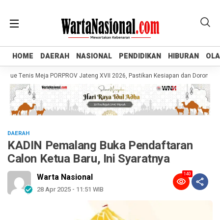
HOME
HOME
DAERAH
DAERAH
NASIONAL
NASIONAL
PENDIDIKAN
PENDIDIKAN
HIBURAN
HIBURAN
OL
OL
ue Tenis Meja PORPROV Jateng XVII 2026, Pastikan Kesiapan dan Dorong UMKM 
DAERAH
KADIN Pemalang Buka Pendaftaran
Calon Ketua Baru, Ini Syaratnya
140
Warta Nasional
28 Apr 2025 - 11:51 WIB