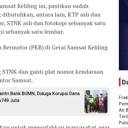
msat Keliling ini, pastikan sudah
dibutuhkan, antara lain, KTP asli dan
r, STNK asli dan fotokopi sebanyak satu
pi sebanyak satu lembar.
Bermotor (PKB) di Gerai Samsat Keliling
 STNK dan ganti plat nomor kendaraan
ntor Samsat.
D
ntri Bank BUMN, Diduga Korupsi Dana
Frak
p749 Juta
Pem
Air 
Ter
Pulo
erikan untuk memudahkan masyarakat agar