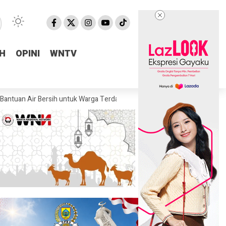
H
H
OPINI
OPINI
WNTV
WNTV
 Bersih untuk Warga Terdampak Kekeringan di Pulosari
Kejari Pemala