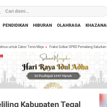
PENDIDIKAN
PENDIDIKAN
HIBURAN
HIBURAN
OLAHRAGA
OLAHRAGA
KHAZANA
KHAZANA
 Cabor Tenis Meja
Fraksi Golkar DPRD Pemalang Salurkan Bantuan Air
liling Kabupaten Tegal