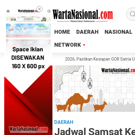
HOME
HOME
DAERAH
DAERAH
NASIONAL
NASIONAL
NETWORK
NETWORK
Tinjau Venue POPDA 2026, Pastikan Kesiapan GOR Satria Udinus untuk
DAERAH
Jadwal Samsat Ke