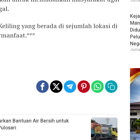
Jumat
al.
Keja
Man
eliling yang berada di sejumlah lokasi di
Didu
rmanfaat.***
Pel
Neg
Jumat
rkan Bantuan Air Bersih untuk
ulosari