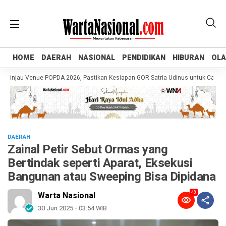
HOME
HOME
DAERAH
DAERAH
NASIONAL
NASIONAL
PENDIDIKAN
PENDIDIKAN
HIBURAN
HIBURAN
OL
OL
jau Venue POPDA 2026, Pastikan Kesiapan GOR Satria Udinus untuk Cabor Tenis
DAERAH
Zainal Petir Sebut Ormas yang
Bertindak seperti Aparat, Eksekusi
Bangunan atau Sweeping Bisa Dipidana
48
Warta Nasional
30 Jun 2025 - 03:54 WIB