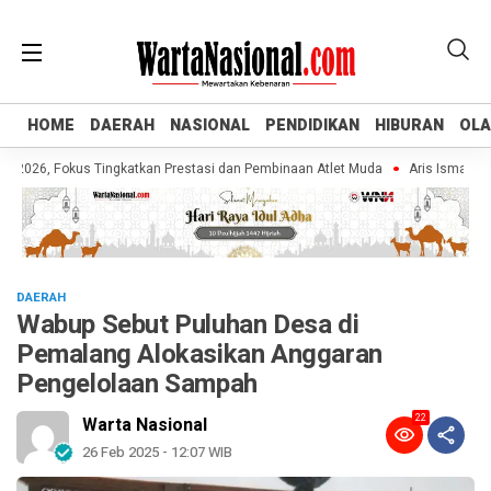
HOME
HOME
DAERAH
DAERAH
NASIONAL
NASIONAL
PENDIDIKAN
PENDIDIKAN
HIBURAN
HIBURAN
OL
OL
26, Fokus Tingkatkan Prestasi dan Pembinaan Atlet Muda
Aris Ismail Tegas
DAERAH
Wabup Sebut Puluhan Desa di
Pemalang Alokasikan Anggaran
Pengelolaan Sampah
22
Warta Nasional
26 Feb 2025 - 12:07 WIB