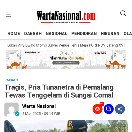
HOME
HOME
DAERAH
DAERAH
NASIONAL
NASIONAL
PENDIDIKAN
PENDIDIKAN
HIBURAN
HIBURAN
OL
OL
ukas Arry Dwiko Utomo Survei Venue Tenis Meja PORPROV Jateng XVII 2026, Pa
DAERAH
Tragis, Pria Tunanetra di Pemalang
Tewas Tenggelam di Sungai Comal
20
Warta Nasional
4 Mar 2025 - 09:14 WIB