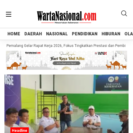
HOME
HOME
DAERAH
DAERAH
NASIONAL
NASIONAL
PENDIDIKAN
PENDIDIKAN
HIBURAN
HIBURAN
OL
OL
 Pemalang Gelar Rapat Kerja 2026, Fokus Tingkatkan Prestasi dan Pembinaan A
Headline