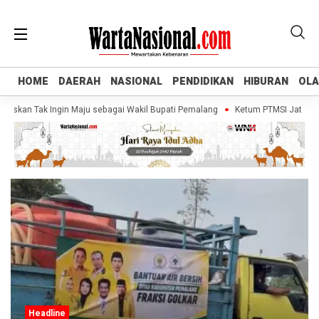
HOME
HOME
DAERAH
DAERAH
NASIONAL
NASIONAL
PENDIDIKAN
PENDIDIKAN
HIBURAN
HIBURAN
OL
OL
askan Tak Ingin Maju sebagai Wakil Bupati Pemalang
Ketum PTMSI Jateng Tin
Headline