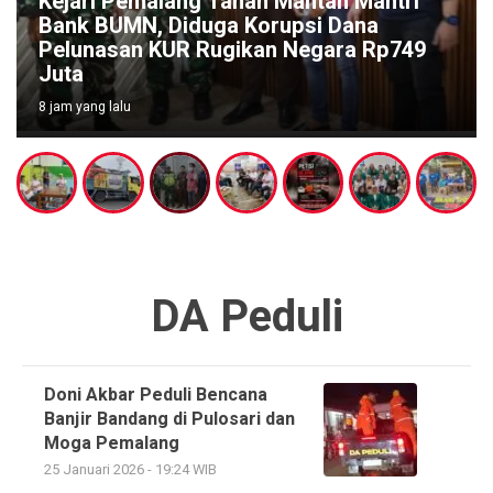
ng Tahan Mantan Mantri
Ketum PTMSI Jate
duga Korupsi Dana
Utomo Survei Ven
 Rugikan Negara Rp749
PORPROV Jateng X
Kesiapan dan Do
2 hari yang lalu
DA Peduli
Doni Akbar Peduli Bencana
Banjir Bandang di Pulosari dan
Moga Pemalang
25 Januari 2026 - 19:24 WIB