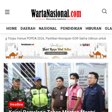
HOME
HOME
DAERAH
DAERAH
NASIONAL
NASIONAL
PENDIDIKAN
PENDIDIKAN
HIBURAN
HIBURAN
OL
OL
g Tinjau Venue POPDA 2026, Pastikan Kesiapan GOR Satria Udinus untuk Cabor
Headline