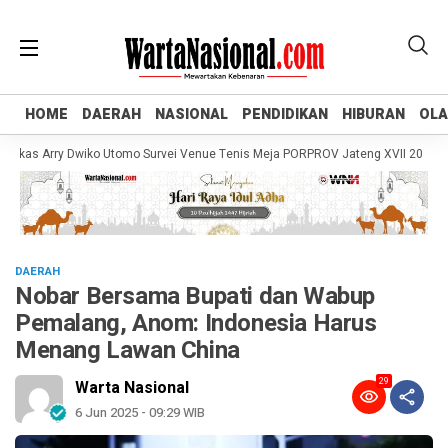
HOME
HOME
DAERAH
DAERAH
NASIONAL
NASIONAL
PENDIDIKAN
PENDIDIKAN
HIBURAN
HIBURAN
OL
OL
as Arry Dwiko Utomo Survei Venue Tenis Meja PORPROV Jateng XVII 2026, Past
DAERAH
Nobar Bersama Bupati dan Wabup
Pemalang, Anom: Indonesia Harus
Menang Lawan China
29
Warta Nasional
6 Jun 2025 - 09:29 WIB