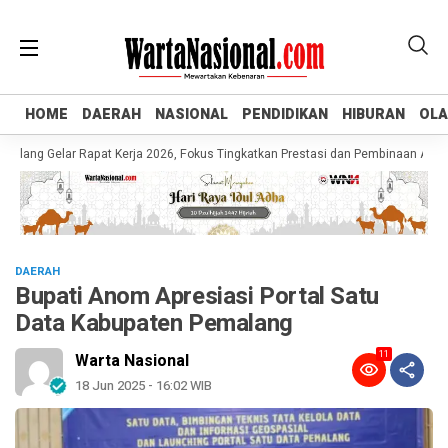
HOME
HOME
DAERAH
DAERAH
NASIONAL
NASIONAL
PENDIDIKAN
PENDIDIKAN
HIBURAN
HIBURAN
OL
OL
g Gelar Rapat Kerja 2026, Fokus Tingkatkan Prestasi dan Pembinaan Atlet Mud
DAERAH
Bupati Anom Apresiasi Portal Satu
Data Kabupaten Pemalang
11
Warta Nasional
18 Jun 2025 - 16:02 WIB