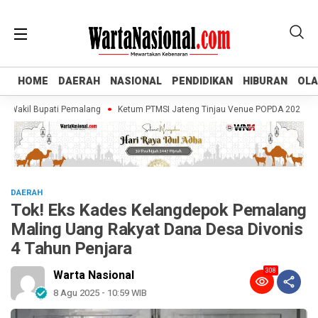
HOME
HOME
DAERAH
DAERAH
NASIONAL
NASIONAL
PENDIDIKAN
PENDIDIKAN
HIBURAN
HIBURAN
OL
OL
akil Bupati Pemalang
Ketum PTMSI Jateng Tinjau Venue POPDA 2026, Pastika
DAERAH
Tok! Eks Kades Kelangdepok Pemalang
Maling Uang Rakyat Dana Desa Divonis
4 Tahun Penjara
308
Warta Nasional
8 Agu 2025 - 10:59 WIB