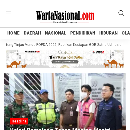
HOME
HOME
DAERAH
DAERAH
NASIONAL
NASIONAL
PENDIDIKAN
PENDIDIKAN
HIBURAN
HIBURAN
OL
OL
teng Tinjau Venue POPDA 2026, Pastikan Kesiapan GOR Satria Udinus untuk Cab
Headline