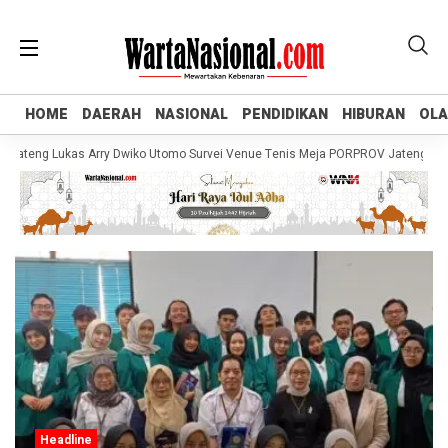
HOME
HOME
DAERAH
DAERAH
NASIONAL
NASIONAL
PENDIDIKAN
PENDIDIKAN
HIBURAN
HIBURAN
OL
OL
ateng Lukas Arry Dwiko Utomo Survei Venue Tenis Meja PORPROV Jateng XVII 2
Headline