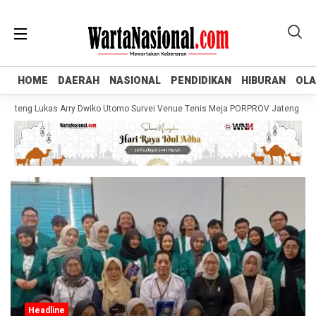
HOME
HOME
DAERAH
DAERAH
NASIONAL
NASIONAL
PENDIDIKAN
PENDIDIKAN
HIBURAN
HIBURAN
OL
OL
teng Lukas Arry Dwiko Utomo Survei Venue Tenis Meja PORPROV Jateng XVII 20
Headline