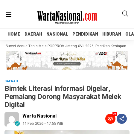
HOME
HOME
DAERAH
DAERAH
NASIONAL
NASIONAL
PENDIDIKAN
PENDIDIKAN
HIBURAN
HIBURAN
OL
OL
urvei Venue Tenis Meja PORPROV Jateng XVII 2026, Pastikan Kesiapan dan Dor
DAERAH
Bimtek Literasi Informasi Digelar,
Pemalang Dorong Masyarakat Melek
Digital
25
Warta Nasional
11 Feb 2026 - 17:55 WIB