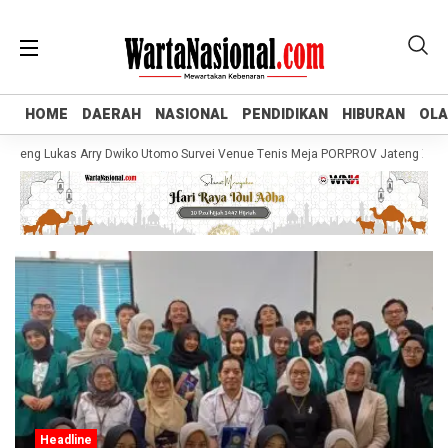
HOME
HOME
DAERAH
DAERAH
NASIONAL
NASIONAL
PENDIDIKAN
PENDIDIKAN
HIBURAN
HIBURAN
OL
OL
eng Lukas Arry Dwiko Utomo Survei Venue Tenis Meja PORPROV Jateng XVII 202
Headline