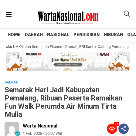
HOME
HOME
DAERAH
DAERAH
NASIONAL
NASIONAL
PENDIDIKAN
PENDIDIKAN
HIBURAN
HIBURAN
OL
OL
ku UMKM dan Kemajuan Ekonomi Daerah, BRI Kantor Cabang Pemalang Salurkan K
DAERAH
Semarak Hari Jadi Kabupaten
Pemalang, Ribuan Peserta Ramaikan
Fun Walk Perumda Air Minum Tirta
Mulia
33
Warta Nasional
1 Feb 2026 - 20:07 WIB