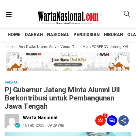
HOME
HOME
DAERAH
DAERAH
NASIONAL
NASIONAL
PENDIDIKAN
PENDIDIKAN
HIBURAN
HIBURAN
OL
OL
ukas Arry Dwiko Utomo Survei Venue Tenis Meja PORPROV Jateng XVII 2026, Pa
DAERAH
Pj Gubernur Jateng Minta Alumni UII
Berkontribusi untuk Pembangunan
Jawa Tengah
30
Warta Nasional
16 Feb 2025 - 09:29 WIB