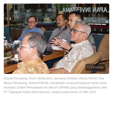
Perbesar
Bupati Pemalang, Anom Widiantoro, bersama Direktur Utama PDAM Tirta
Mulya Pemalang, Slamet Effendi, menghadiri acara pemaparan kerja sama
investasi Sistem Penyediaan Air Minum (SPAM) yang diselenggarakan oleh
PT Tigalapan Adam Internasional, Jakarta pada Kamis 15 Mei 2025