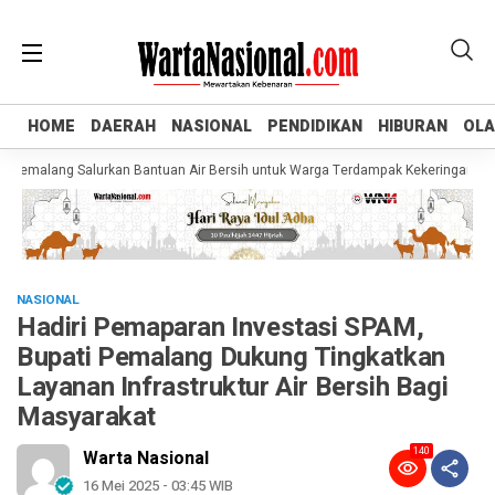
HOME
HOME
DAERAH
DAERAH
NASIONAL
NASIONAL
PENDIDIKAN
PENDIDIKAN
HIBURAN
HIBURAN
OL
OL
malang Salurkan Bantuan Air Bersih untuk Warga Terdampak Kekeringan di Pulos
NASIONAL
Hadiri Pemaparan Investasi SPAM,
Bupati Pemalang Dukung Tingkatkan
Layanan Infrastruktur Air Bersih Bagi
Masyarakat
140
Warta Nasional
16 Mei 2025 - 03:45 WIB