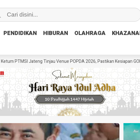
PENDIDIKAN
PENDIDIKAN
HIBURAN
HIBURAN
OLAHRAGA
OLAHRAGA
KHAZANA
KHAZANA
MSI Jateng Tinjau Venue POPDA 2026, Pastikan Kesiapan GOR Satria Ud