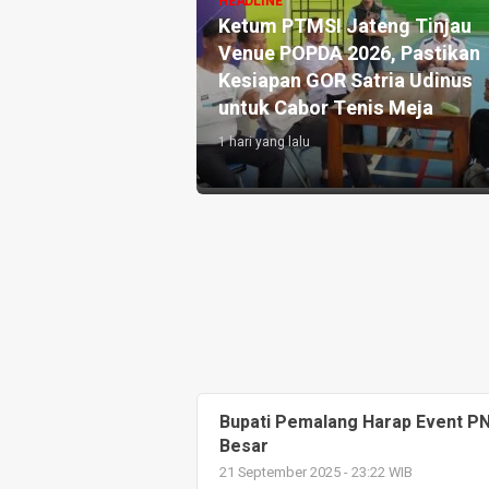
Pastikan Kesiapan dan Doron
 DPRD Pemalang
UMKM Lokal
an Air Bersih untuk
2 hari yang lalu
ak Kekeringan di
Bupati Pemalang Harap Event PN
Besar
21 September 2025 - 23:22 WIB