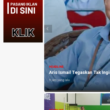
HEADLINE
Kejari Pemalang Tahan Manta
Pelunasan KUR Rugikan Negar
1 hari yang lalu
upati Pemalang
HEADLINE
Ketum PTMSI Jateng Lukas A
Dwiko Utomo Survei Venue Te
Meja PORPROV Jateng XVII 2