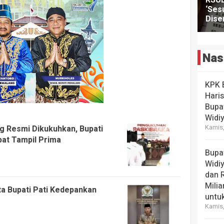
Nas
KPK 
Hari
Bupa
Widi
Kamis,
g Resmi Dikukuhkan, Bupati
at Tampil Prima
Bupa
Widi
dan 
Milia
ta Bupati Pati Kedepankan
untuk
Kamis,