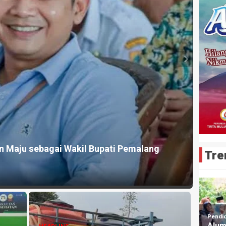
n Mantri Bank BUMN, Diduga Korupsi Dana
a Rp749 Juta
HEADLI
Aris 
Tre
9 jam ya
rry
nis
HEADLINE
026,
GRIB Jaya Pemalang Akan Gelar