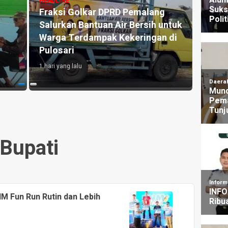
HEADLI
g
Aksi, Desak KPK Tuntaskan
Ketu
Dugaan Korupsi di Pemalang
Venu
3 hari yang lalu
Kesia
untuk
1 hari y
Bupati
M Fun Run Rutin dan Lebih