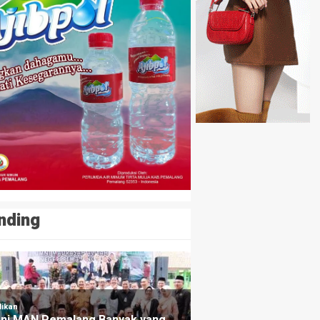
NE
Ismail Tegaskan Tak Ingin Maju sebagai Wakil Bupati
nding
ng lalu