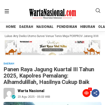
HOME
HOME
DAERAH
DAERAH
NASIONAL
NASIONAL
PENDIDIKAN
PENDIDIKAN
HIBURAN
HIBURAN
OL
OL
ukas Arry Dwiko Utomo Survei Venue Tenis Meja PORPROV Jateng XVII 2026, Pa
DAERAH
Panen Raya Jagung Kuartal III Tahun
2025, Kapolres Pemalang:
Alhamdulillah, Hasilnya Cukup Baik
61
Warta Nasional
23 Agu 2025 - 05:03 WIB