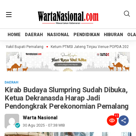
HOME
HOME
DAERAH
DAERAH
NASIONAL
NASIONAL
PENDIDIKAN
PENDIDIKAN
HIBURAN
HIBURAN
OL
OL
akil Bupati Pemalang
Ketum PTMSI Jateng Tinjau Venue POPDA 2026, Pastika
DAERAH
Kirab Budaya Slumpring Sudah Dibuka,
Ketua Dekranasda Harap Jadi
Pendongkrak Perekonomian Pemalang
65
Warta Nasional
30 Agu 2025 - 07:38 WIB