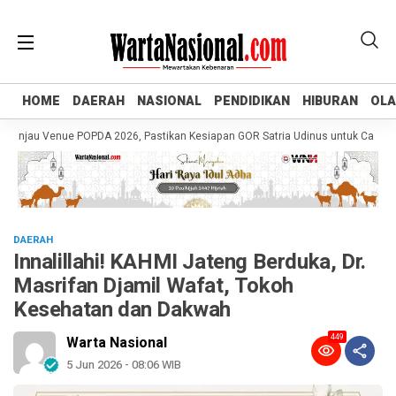
HOME
HOME
DAERAH
DAERAH
NASIONAL
NASIONAL
PENDIDIKAN
PENDIDIKAN
HIBURAN
HIBURAN
OL
OL
au Venue POPDA 2026, Pastikan Kesiapan GOR Satria Udinus untuk Cabor Tenis
DAERAH
Innalillahi! KAHMI Jateng Berduka, Dr.
Masrifan Djamil Wafat, Tokoh
Kesehatan dan Dakwah
449
Warta Nasional
5 Jun 2026 - 08:06 WIB