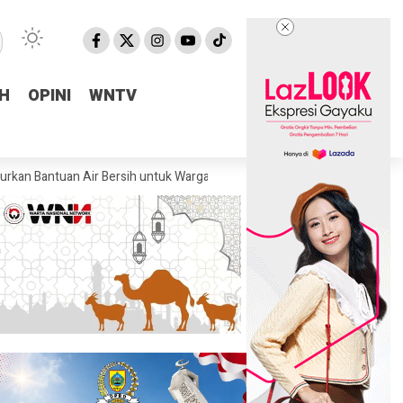
H
H
OPINI
OPINI
WNTV
WNTV
an Air Bersih untuk Warga Terdampak Kekeringan di Pulosari
Kejari 