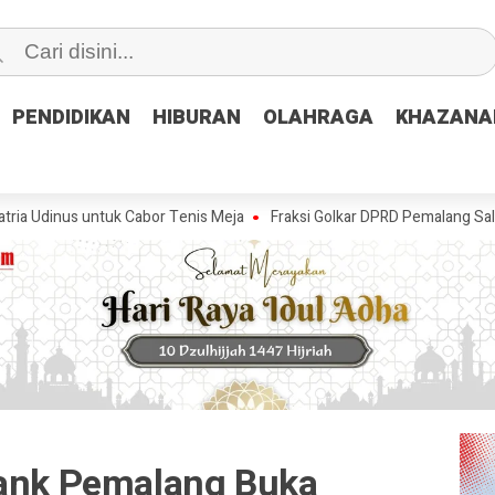
PENDIDIKAN
PENDIDIKAN
HIBURAN
HIBURAN
OLAHRAGA
OLAHRAGA
KHAZANA
KHAZANA
untuk Cabor Tenis Meja
Fraksi Golkar DPRD Pemalang Salurkan Bantu
Bank Pemalang Buka