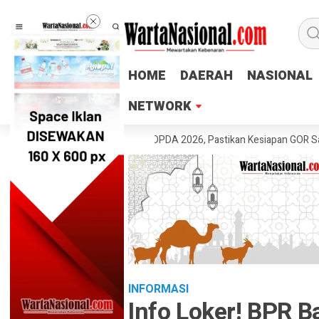
HOME
HOME
DAERAH
DAERAH
NASIONAL
NASIONAL
NETWORK
NETWORK
ateng Tinjau Venue POPDA 2026, Pastikan Kesiapan GOR Satria Udinus 
INFORMASI
Info Loker! BPR 