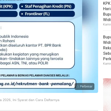
KPK
Hari
Bup
Widi
Kamis
Bup
Widi
Reka
Seba
Perk
Kamis
Perbesar
2026, Ini Syarat dan Cara Daftarnya