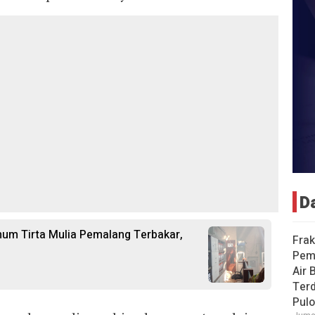
D
um Tirta Mulia Pemalang Terbakar,
Frak
Pem
Air 
Ter
Pulo