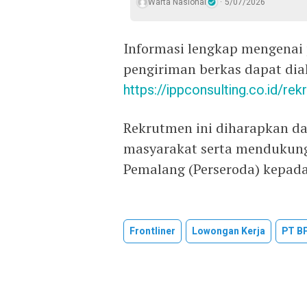
Warta Nasional
5/07/2026
Informasi lengkap mengenai 
pengiriman berkas dapat dia
https://ippconsulting.co.id/r
Rekrutmen ini diharapkan da
masyarakat serta mendukung
Pemalang (Perseroda) kepada
Frontliner
Lowongan Kerja
PT B