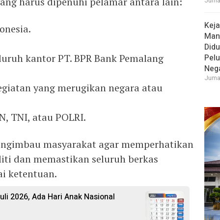
ng harus dipenuhi pelamar antara lain:
Jumat
Keja
onesia.
Man
Didu
eluruh kantor PT. BPR Bank Pemalang
Pel
Neg
Jumat
egiatan yang merugikan negara atau
N, TNI, atau POLRI.
mengimbau masyarakat agar memperhatikan
liti dan memastikan seluruh berkas
ai ketentuan.
Juli 2026, Ada Hari Anak Nasional