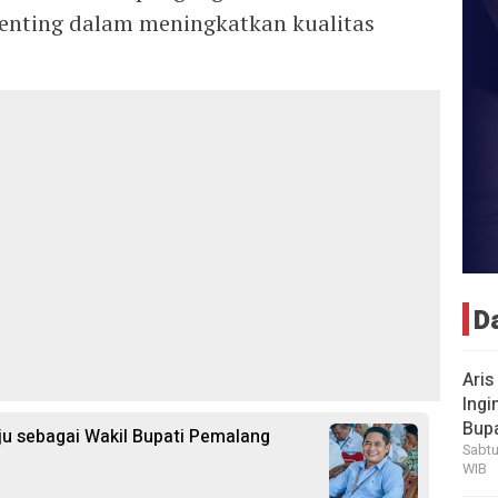
nting dalam meningkatkan kualitas
D
Aris
Ingi
Bup
aju sebagai Wakil Bupati Pemalang
Sabtu
WIB