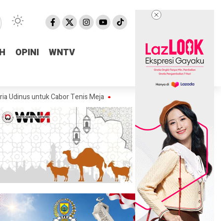
H
H
OPINI
OPINI
WNTV
WNTV
tuk Cabor Tenis Meja
Fraksi Golkar DPRD Pemalang Salurkan Bantuan 