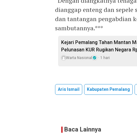
“Dengan diangkatnya tenaga
dianggap enteng dan sepele 
dan tantangan pengabdian k
sambutannya.***
Kejari Pemalang Tahan Mantan Ma
Pelunasan KUR Rugikan Negara R
Warta Nasional
1 hari
Aris Ismail
Kabupaten Pemalang
Baca Lainnya