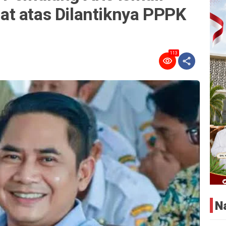
t atas Dilantiknya PPPK
113
N