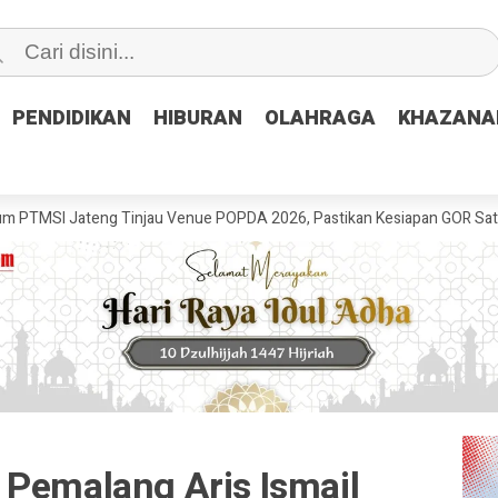
PENDIDIKAN
PENDIDIKAN
HIBURAN
HIBURAN
OLAHRAGA
OLAHRAGA
KHAZANA
KHAZANA
ng Tinjau Venue POPDA 2026, Pastikan Kesiapan GOR Satria Udinus un
 Pemalang Aris Ismail