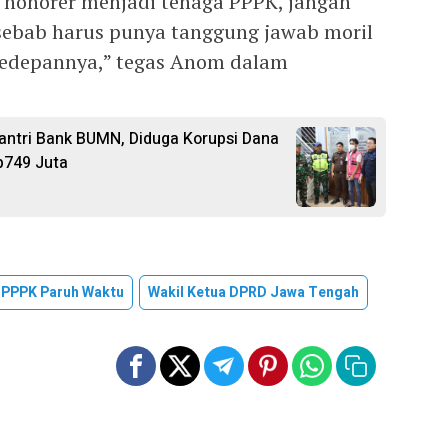
 honorer menjadi tenaga PPPK, jangan
sebab harus punya tanggung jawab moril
edepannya,” tegas Anom dalam
ntri Bank BUMN, Diduga Korupsi Dana
p749 Juta
PPPK Paruh Waktu
Wakil Ketua DPRD Jawa Tengah