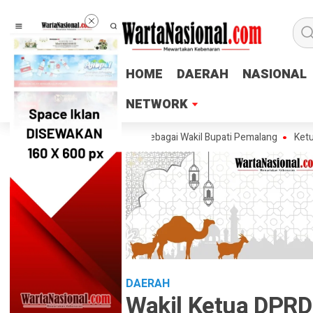
HOME
HOME
DAERAH
DAERAH
NASIONAL
NASIONAL
NETWORK
NETWORK
askan Tak Ingin Maju sebagai Wakil Bupati Pemalang
Ketum PTMSI Jate
DAERAH
Wakil Ketua DPRD