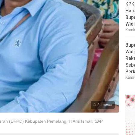
KPK
Hari
Bup
Widi
Kamis
Bup
Widi
Reka
Seba
Perk
Kamis
Perbesar
erah (DPRD) Kabupaten Pemalang, H Aris Ismail, SAP