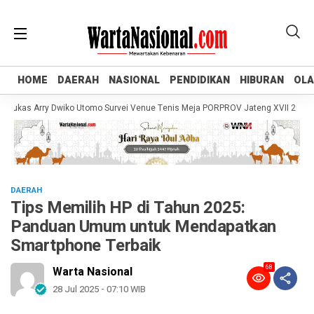
HOME
HOME
DAERAH
DAERAH
NASIONAL
NASIONAL
PENDIDIKAN
PENDIDIKAN
HIBURAN
HIBURAN
OL
OL
as Arry Dwiko Utomo Survei Venue Tenis Meja PORPROV Jateng XVII 2026, Pas
DAERAH
Tips Memilih HP di Tahun 2025:
Panduan Umum untuk Mendapatkan
Smartphone Terbaik
68
Warta Nasional
28 Jul 2025 - 07:10 WIB