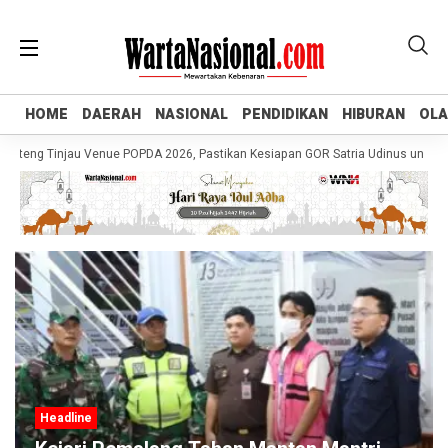
HOME
HOME
DAERAH
DAERAH
NASIONAL
NASIONAL
PENDIDIKAN
PENDIDIKAN
HIBURAN
HIBURAN
OL
OL
teng Tinjau Venue POPDA 2026, Pastikan Kesiapan GOR Satria Udinus untuk Cab
Headline