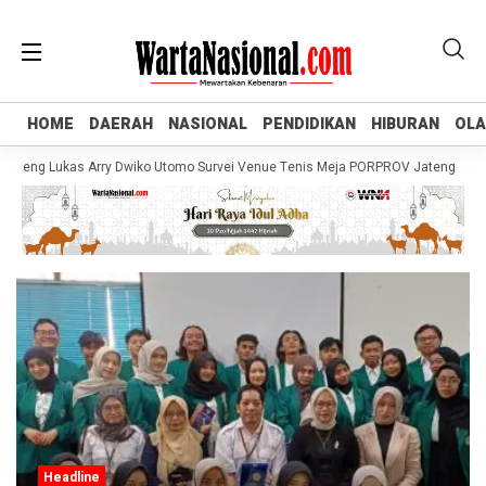
HOME
HOME
DAERAH
DAERAH
NASIONAL
NASIONAL
PENDIDIKAN
PENDIDIKAN
HIBURAN
HIBURAN
OL
OL
eng Lukas Arry Dwiko Utomo Survei Venue Tenis Meja PORPROV Jateng XVII 202
Headline